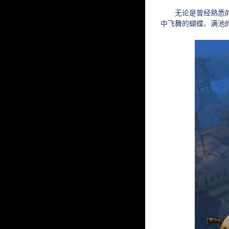
无论是曾经熟悉的盟
中飞舞的蝴蝶、满池