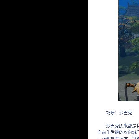
场景：沙巴克
沙巴克历来都是兵家
血前仆后继的攻向城
头正俯视着远方。城